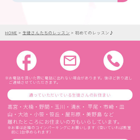
HOME
>
生徒さんたちのレッスン
>
初めてのレッスン♪
お電話を頂いた際に電話に出れない場合があります。後ほど折り返し
ご連絡させていただきます。
通っていただいている生徒さんのお住まい
高宮・大楠・野間・玉川・清水・ 平尾・市崎・皿
山・大池・小笹・笹丘・屋形原・美野島 など
離れたところにお住まいの方もいらしています。
お車は近隣のコインパーキングにお願いします（空いていれば教室
前に1台停められます）