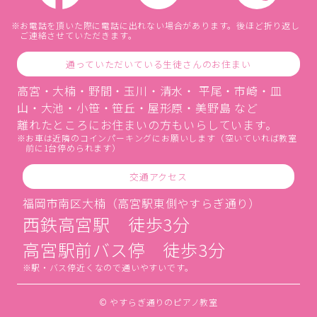
お電話を頂いた際に電話に出れない場合があります。後ほど折り返し
ご連絡させていただきます。
通っていただいている生徒さんのお住まい
高宮・大楠・野間・玉川・清水・ 平尾・市崎・皿
山・大池・小笹・笹丘・屋形原・美野島 など
離れたところにお住まいの方もいらしています。
お車は近隣のコインパーキングにお願いします（空いていれば教室
前に1台停められます）
交通アクセス
福岡市南区大楠（高宮駅東側やすらぎ通り）
西鉄高宮駅 徒歩3分
高宮駅前バス停 徒歩3分
駅・バス停近くなので通いやすいです。
© やすらぎ通りのピアノ教室