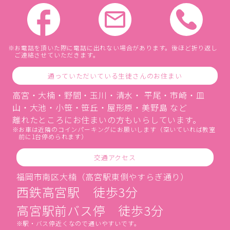
お電話を頂いた際に電話に出れない場合があります。後ほど折り返し
ご連絡させていただきます。
通っていただいている生徒さんのお住まい
高宮・大楠・野間・玉川・清水・ 平尾・市崎・皿
山・大池・小笹・笹丘・屋形原・美野島 など
離れたところにお住まいの方もいらしています。
お車は近隣のコインパーキングにお願いします（空いていれば教室
前に1台停められます）
交通アクセス
福岡市南区大楠（高宮駅東側やすらぎ通り）
西鉄高宮駅 徒歩3分
高宮駅前バス停 徒歩3分
駅・バス停近くなので通いやすいです。