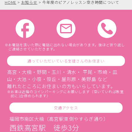
HOME
>
お知らせ
>
今年度のピアノレッスン空き時間について
お電話を頂いた際に電話に出れない場合があります。後ほど折り返し
ご連絡させていただきます。
通っていただいている生徒さんのお住まい
高宮・大楠・野間・玉川・清水・ 平尾・市崎・皿
山・大池・小笹・笹丘・屋形原・美野島 など
離れたところにお住まいの方もいらしています。
お車は近隣のコインパーキングにお願いします（空いていれば教室
前に1台停められます）
交通アクセス
福岡市南区大楠（高宮駅東側やすらぎ通り）
西鉄高宮駅 徒歩3分