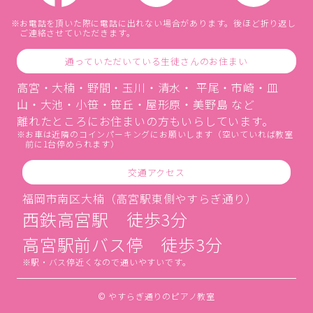
お電話を頂いた際に電話に出れない場合があります。後ほど折り返し
ご連絡させていただきます。
通っていただいている生徒さんのお住まい
高宮・大楠・野間・玉川・清水・ 平尾・市崎・皿
山・大池・小笹・笹丘・屋形原・美野島 など
離れたところにお住まいの方もいらしています。
お車は近隣のコインパーキングにお願いします（空いていれば教室
前に1台停められます）
交通アクセス
福岡市南区大楠（高宮駅東側やすらぎ通り）
西鉄高宮駅 徒歩3分
高宮駅前バス停 徒歩3分
駅・バス停近くなので通いやすいです。
© やすらぎ通りのピアノ教室