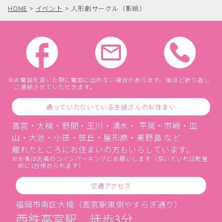
HOME
>
イベント
>
人形劇サークル（影絵）
お電話を頂いた際に電話に出れない場合があります。後ほど折り返し
ご連絡させていただきます。
通っていただいている生徒さんのお住まい
高宮・大楠・野間・玉川・清水・ 平尾・市崎・皿
山・大池・小笹・笹丘・屋形原・美野島 など
離れたところにお住まいの方もいらしています。
お車は近隣のコインパーキングにお願いします（空いていれば教室
前に1台停められます）
交通アクセス
福岡市南区大楠（高宮駅東側やすらぎ通り）
西鉄高宮駅 徒歩3分