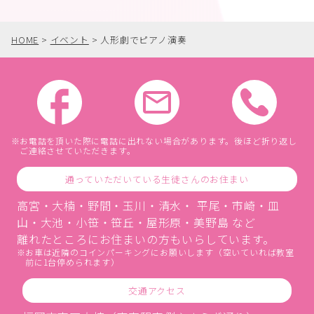
HOME
>
イベント
>
人形劇でピアノ演奏
お電話を頂いた際に電話に出れない場合があります。後ほど折り返し
ご連絡させていただきます。
通っていただいている生徒さんのお住まい
高宮・大楠・野間・玉川・清水・ 平尾・市崎・皿
山・大池・小笹・笹丘・屋形原・美野島 など
離れたところにお住まいの方もいらしています。
お車は近隣のコインパーキングにお願いします（空いていれば教室
前に1台停められます）
交通アクセス