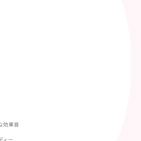
な効果音
ディー