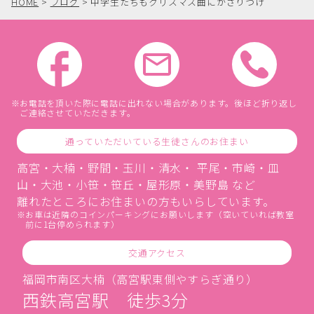
HOME
>
ブログ
>
中学生たちもクリスマス曲にかざりつけ
お電話を頂いた際に電話に出れない場合があります。後ほど折り返し
ご連絡させていただきます。
通っていただいている生徒さんのお住まい
高宮・大楠・野間・玉川・清水・ 平尾・市崎・皿
山・大池・小笹・笹丘・屋形原・美野島 など
離れたところにお住まいの方もいらしています。
お車は近隣のコインパーキングにお願いします（空いていれば教室
前に1台停められます）
交通アクセス
福岡市南区大楠（高宮駅東側やすらぎ通り）
西鉄高宮駅 徒歩3分