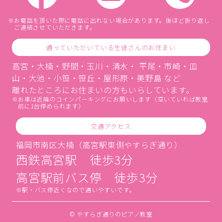
お電話を頂いた際に電話に出れない場合があります。後ほど折り返し
ご連絡させていただきます。
通っていただいている生徒さんのお住まい
高宮・大楠・野間・玉川・清水・ 平尾・市崎・皿
山・大池・小笹・笹丘・屋形原・美野島 など
離れたところにお住まいの方もいらしています。
お車は近隣のコインパーキングにお願いします（空いていれば教室
前に1台停められます）
交通アクセス
福岡市南区大楠（高宮駅東側やすらぎ通り）
西鉄高宮駅 徒歩3分
高宮駅前バス停 徒歩3分
駅・バス停近くなので通いやすいです。
© やすらぎ通りのピアノ教室