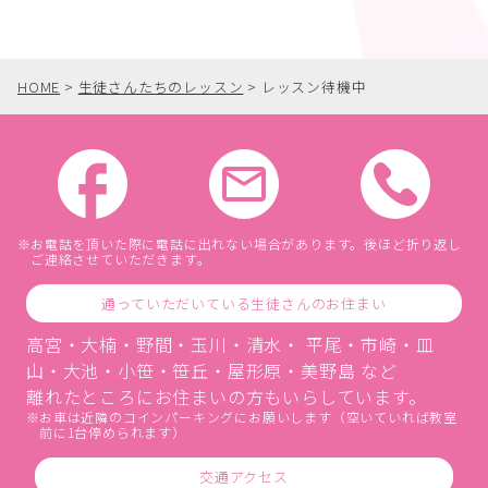
HOME
>
生徒さんたちのレッスン
>
レッスン待機中
お電話を頂いた際に電話に出れない場合があります。後ほど折り返し
ご連絡させていただきます。
通っていただいている生徒さんのお住まい
高宮・大楠・野間・玉川・清水・ 平尾・市崎・皿
山・大池・小笹・笹丘・屋形原・美野島 など
離れたところにお住まいの方もいらしています。
お車は近隣のコインパーキングにお願いします（空いていれば教室
前に1台停められます）
交通アクセス