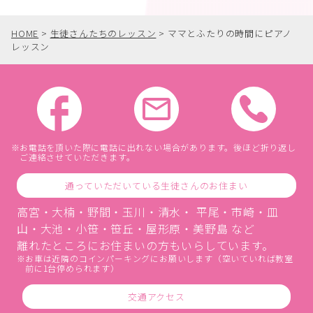
HOME
>
生徒さんたちのレッスン
>
ママとふたりの時間にピアノ
レッスン
お電話を頂いた際に電話に出れない場合があります。後ほど折り返し
ご連絡させていただきます。
通っていただいている生徒さんのお住まい
高宮・大楠・野間・玉川・清水・ 平尾・市崎・皿
山・大池・小笹・笹丘・屋形原・美野島 など
離れたところにお住まいの方もいらしています。
お車は近隣のコインパーキングにお願いします（空いていれば教室
前に1台停められます）
交通アクセス