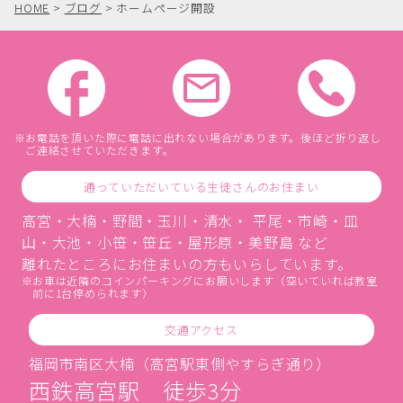
HOME
>
ブログ
>
ホームページ開設
お電話を頂いた際に電話に出れない場合があります。後ほど折り返し
ご連絡させていただきます。
通っていただいている生徒さんのお住まい
高宮・大楠・野間・玉川・清水・ 平尾・市崎・皿
山・大池・小笹・笹丘・屋形原・美野島 など
離れたところにお住まいの方もいらしています。
お車は近隣のコインパーキングにお願いします（空いていれば教室
前に1台停められます）
交通アクセス
福岡市南区大楠（高宮駅東側やすらぎ通り）
西鉄高宮駅 徒歩3分