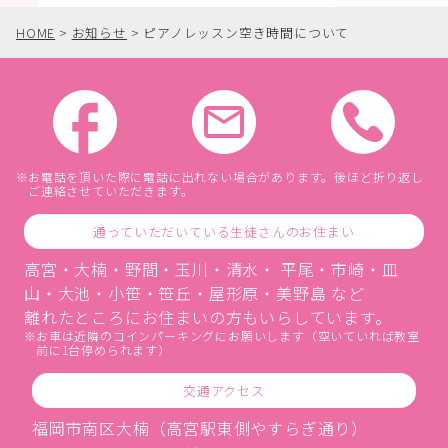
HOME
>
お知らせ
>
ピアノレッスン空き時間について
お電話を頂いた際に電話に出れない場合があります。後ほど折り返し
ご連絡させていただきます。
通っていただいている生徒さんのお住まい
高宮・大楠・野間・玉川・清水・ 平尾・市崎・皿
山・大池・小笹・笹丘・屋形原・美野島 など
離れたところにお住まいの方もいらしています。
お車は近隣のコインパーキングにお願いします（空いていれば教室
前に1台停められます）
交通アクセス
福岡市南区大楠（高宮駅東側やすらぎ通り）