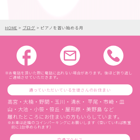
HOME
>
ブログ
>
ピアノを習い始める月
お電話を頂いた際に電話に出れない場合があります。後ほど折り返し
ご連絡させていただきます。
通っていただいている生徒さんのお住まい
高宮・大楠・野間・玉川・清水・ 平尾・市崎・皿
山・大池・小笹・笹丘・屋形原・美野島 など
離れたところにお住まいの方もいらしています。
お車は近隣のコインパーキングにお願いします（空いていれば教室
前に1台停められます）
交通アクセス