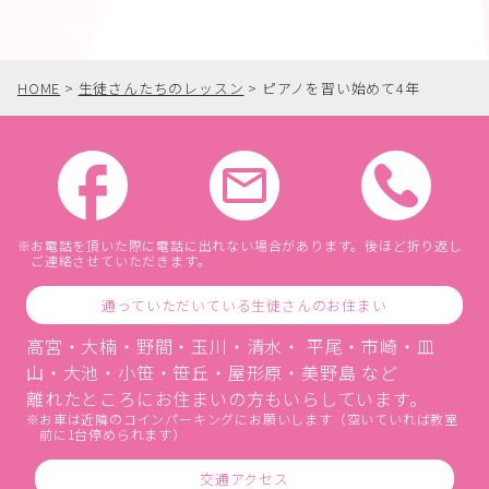
HOME
>
生徒さんたちのレッスン
>
ピアノを習い始めて4年
お電話を頂いた際に電話に出れない場合があります。後ほど折り返し
ご連絡させていただきます。
通っていただいている生徒さんのお住まい
高宮・大楠・野間・玉川・清水・ 平尾・市崎・皿
山・大池・小笹・笹丘・屋形原・美野島 など
離れたところにお住まいの方もいらしています。
お車は近隣のコインパーキングにお願いします（空いていれば教室
前に1台停められます）
交通アクセス