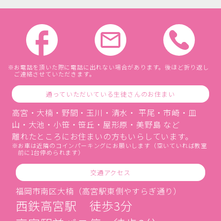
お電話を頂いた際に電話に出れない場合があります。後ほど折り返し
ご連絡させていただきます。
通っていただいている生徒さんのお住まい
高宮・大楠・野間・玉川・清水・ 平尾・市崎・皿
山・大池・小笹・笹丘・屋形原・美野島 など
離れたところにお住まいの方もいらしています。
お車は近隣のコインパーキングにお願いします（空いていれば教室
前に1台停められます）
交通アクセス
福岡市南区大楠（高宮駅東側やすらぎ通り）
西鉄高宮駅 徒歩3分