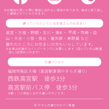
お電話を頂いた際に電話に出れない場合があります。後ほど折り返し
ご連絡させていただきます。
通っていただいている生徒さんのお住まい
高宮・大楠・野間・玉川・清水・ 平尾・市崎・皿
山・大池・小笹・笹丘・屋形原・美野島 など
離れたところにお住まいの方もいらしています。
お車は近隣のコインパーキングにお願いします（空いていれば教室
前に1台停められます）
交通アクセス
福岡市南区大楠（高宮駅東側やすらぎ通り）
西鉄高宮駅 徒歩3分
高宮駅前バス停 徒歩3分
駅・バス停近くなので通いやすいです。
© やすらぎ通りのピアノ教室