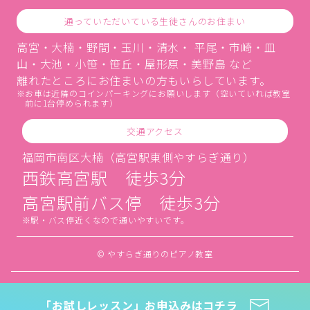
通っていただいている生徒さんのお住まい
高宮・大楠・野間・玉川・清水・ 平尾・市崎・皿
山・大池・小笹・笹丘・屋形原・美野島 など
離れたところにお住まいの方もいらしています。
お車は近隣のコインパーキングにお願いします（空いていれば教室
前に1台停められます）
交通アクセス
福岡市南区大楠（高宮駅東側やすらぎ通り）
西鉄高宮駅 徒歩3分
高宮駅前バス停 徒歩3分
駅・バス停近くなので通いやすいです。
© やすらぎ通りのピアノ教室
「お試しレッスン」お申込みはコチラ