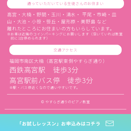
通っていただいている生徒さんのお住まい
高宮・大楠・野間・玉川・清水・ 平尾・市崎・皿
山・大池・小笹・笹丘・屋形原・美野島 など
離れたところにお住まいの方もいらしています。
お車は近隣のコインパーキングにお願いします（空いていれば教室
前に1台停められます）
交通アクセス
福岡市南区大楠（高宮駅東側やすらぎ通り）
西鉄高宮駅 徒歩3分
高宮駅前バス停 徒歩3分
駅・バス停近くなので通いやすいです。
© やすらぎ通りのピアノ教室
「お試しレッスン」お申込みはコチラ