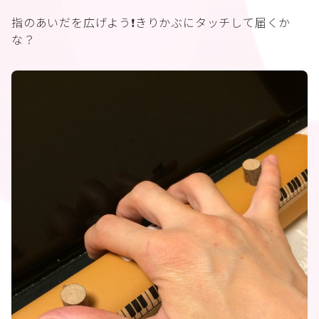
指のあいだを広げよう❗️きりかぶにタッチして届くか
な？