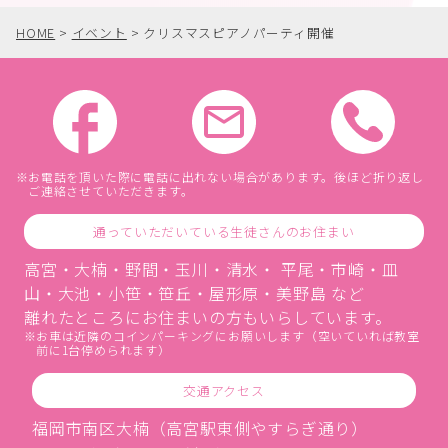
HOME
>
イベント
>
クリスマスピアノパーティ開催
お電話を頂いた際に電話に出れない場合があります。後ほど折り返し
ご連絡させていただきます。
通っていただいている生徒さんのお住まい
高宮・大楠・野間・玉川・清水・ 平尾・市崎・皿
山・大池・小笹・笹丘・屋形原・美野島 など
離れたところにお住まいの方もいらしています。
お車は近隣のコインパーキングにお願いします（空いていれば教室
前に1台停められます）
交通アクセス
福岡市南区大楠（高宮駅東側やすらぎ通り）