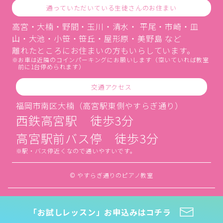
通っていただいている生徒さんのお住まい
高宮・大楠・野間・玉川・清水・ 平尾・市崎・皿
山・大池・小笹・笹丘・屋形原・美野島 など
離れたところにお住まいの方もいらしています。
お車は近隣のコインパーキングにお願いします（空いていれば教室
前に1台停められます）
交通アクセス
福岡市南区大楠（高宮駅東側やすらぎ通り）
西鉄高宮駅 徒歩3分
高宮駅前バス停 徒歩3分
駅・バス停近くなので通いやすいです。
© やすらぎ通りのピアノ教室
「お試しレッスン」お申込みはコチラ