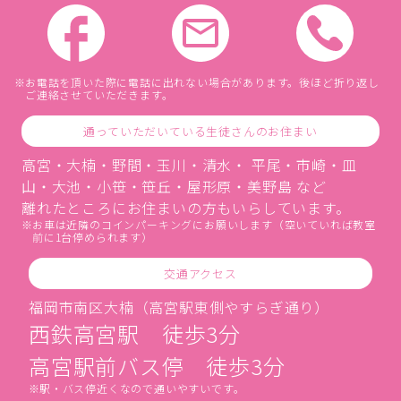
お電話を頂いた際に電話に出れない場合があります。後ほど折り返し
ご連絡させていただきます。
通っていただいている生徒さんのお住まい
高宮・大楠・野間・玉川・清水・ 平尾・市崎・皿
山・大池・小笹・笹丘・屋形原・美野島 など
離れたところにお住まいの方もいらしています。
お車は近隣のコインパーキングにお願いします（空いていれば教室
前に1台停められます）
交通アクセス
福岡市南区大楠（高宮駅東側やすらぎ通り）
西鉄高宮駅 徒歩3分
高宮駅前バス停 徒歩3分
駅・バス停近くなので通いやすいです。