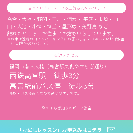
通っていただいている生徒さんのお住まい
高宮・大楠・野間・玉川・清水・ 平尾・市崎・皿
山・大池・小笹・笹丘・屋形原・美野島 など
離れたところにお住まいの方もいらしています。
お車は近隣のコインパーキングにお願いします（空いていれば教室
前に1台停められます）
交通アクセス
福岡市南区大楠（高宮駅東側やすらぎ通り）
西鉄高宮駅 徒歩3分
高宮駅前バス停 徒歩3分
駅・バス停近くなので通いやすいです。
© やすらぎ通りのピアノ教室
「お試しレッスン」お申込みはコチラ