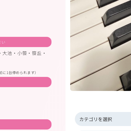
まい
・大池・小笹・笹丘・
前に1台停められます）