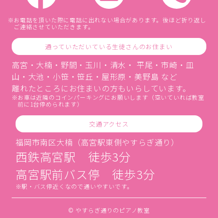
お電話を頂いた際に電話に出れない場合があります。後ほど折り返し
ご連絡させていただきます。
通っていただいている生徒さんのお住まい
高宮・大楠・野間・玉川・清水・ 平尾・市崎・皿
山・大池・小笹・笹丘・屋形原・美野島 など
離れたところにお住まいの方もいらしています。
お車は近隣のコインパーキングにお願いします（空いていれば教室
前に1台停められます）
交通アクセス
福岡市南区大楠（高宮駅東側やすらぎ通り）
西鉄高宮駅 徒歩3分
高宮駅前バス停 徒歩3分
駅・バス停近くなので通いやすいです。
© やすらぎ通りのピアノ教室