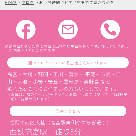
HOME
>
ブログ
>
おうち時間にピアノを奏でて豊かな心を
お電話を頂いた際に電話に出れない場合があります。後ほど折り返し
ご連絡させていただきます。
通っていただいている生徒さんのお住まい
高宮・大楠・野間・玉川・清水・ 平尾・市崎・皿
山・大池・小笹・笹丘・屋形原・美野島 など
離れたところにお住まいの方もいらしています。
お車は近隣のコインパーキングにお願いします（空いていれば教室
前に1台停められます）
交通アクセス
福岡市南区大楠（高宮駅東側やすらぎ通り）
西鉄高宮駅 徒歩3分