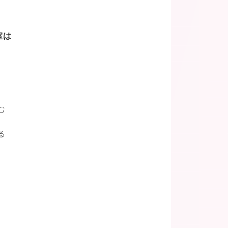
室は
む
る