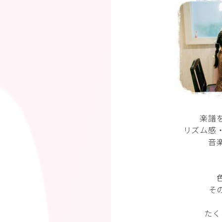
楽譜
リズム感
音
そ
たく