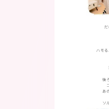
だ
ハモる
後
あ
ソ