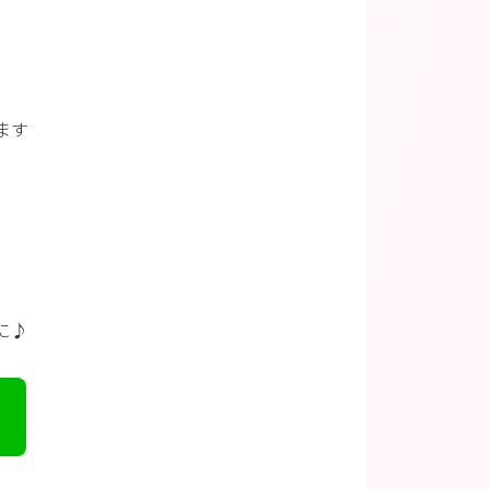
ます
に♪