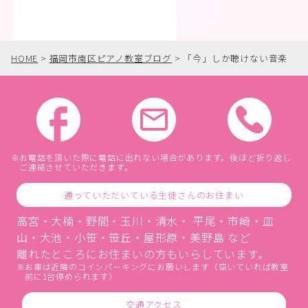
HOME
>
福岡市南区ピアノ教室ブログ
>
「今」しか聴けない音楽
お電話を頂いた際に電話に出れない場合があります。後ほど折り返し
ご連絡させていただきます。
通っていただいている生徒さんのお住まい
高宮・大楠・野間・玉川・清水・ 平尾・市崎・皿
山・大池・小笹・笹丘・屋形原・美野島 など
離れたところにお住まいの方もいらしています。
お車は近隣のコインパーキングにお願いします（空いていれば教室
前に1台停められます）
交通アクセス